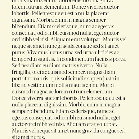
lorem rutrum elementum. Donec viverra auctor
lobortis. Pellentesque eu est a nulla placerat
dignissim. Morbi a enim in magna semper
bibendum. Etiam scelerisque, nunc ac egestas
consequat, odio nibh euismod nulla, eget auctor
orci nibh vel nisi. Aliquam erat volutpat. Mauris vel
neque sit amet nunc gravida congue sed sit amet
purus. Vivamus luctus urna sed urna ultricies ac
tempor dui sagittis. In condimentum facilisis porta.
Sed nec diam eu diam mattis viverra. Nulla
fringilla, orci ac euismod semper, magna diam
porttitor mauris, quis sollicitudin sapien justo in
libero. Vestibulum mollis mauris enim. Morbi
euismod magna ac lorem rutrum elementum.
Donec viverra auctor lobortis. Pellentesque eu est a
nulla placerat dignissim. Morbi a enim in magna
semper bibendum. Etiam scelerisque, nunc ac
egestas consequat, odio nibh euismod nulla, eget
auctor orci nibh vel nisi. Aliquam erat volutpat.
Mauris vel neque sit amet nunc gravida congue sed
sit amet purus.