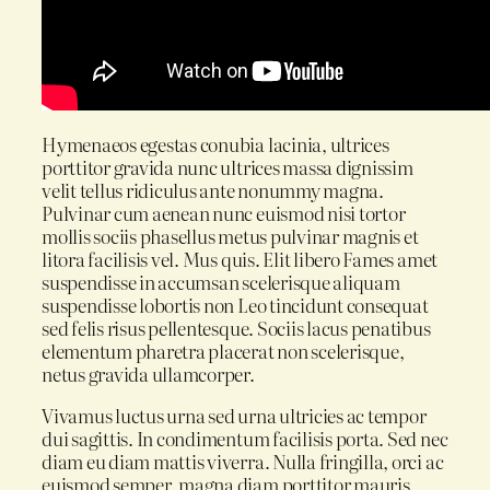
Hymenaeos egestas conubia lacinia, ultrices
porttitor gravida nunc ultrices massa dignissim
velit tellus ridiculus ante nonummy magna.
Pulvinar cum aenean nunc euismod nisi tortor
mollis sociis phasellus metus pulvinar magnis et
litora facilisis vel. Mus quis. Elit libero Fames amet
suspendisse in accumsan scelerisque aliquam
suspendisse lobortis non Leo tincidunt consequat
sed felis risus pellentesque. Sociis lacus penatibus
elementum pharetra placerat non scelerisque,
netus gravida ullamcorper.
Vivamus luctus urna sed urna ultricies ac tempor
dui sagittis. In condimentum facilisis porta. Sed nec
diam eu diam mattis viverra. Nulla fringilla, orci ac
euismod semper, magna diam porttitor mauris,