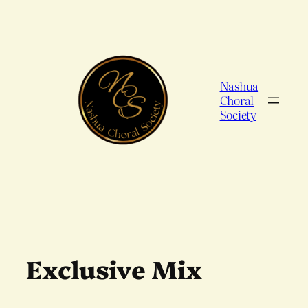
Skip
to
content
Nashua
Choral
Society
Exclusive Mix