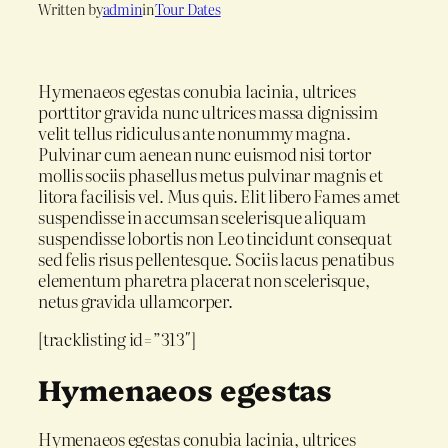
Written by
admin
in
Tour Dates
Hymenaeos egestas conubia lacinia, ultrices
porttitor gravida nunc ultrices massa dignissim
velit tellus ridiculus ante nonummy magna.
Pulvinar cum aenean nunc euismod nisi tortor
mollis sociis phasellus metus pulvinar magnis et
litora facilisis vel. Mus quis. Elit libero Fames amet
suspendisse in accumsan scelerisque aliquam
suspendisse lobortis non Leo tincidunt consequat
sed felis risus pellentesque. Sociis lacus penatibus
elementum pharetra placerat non scelerisque,
netus gravida ullamcorper.
[tracklisting id=”313″]
Hymenaeos egestas
Hymenaeos egestas conubia lacinia, ultrices